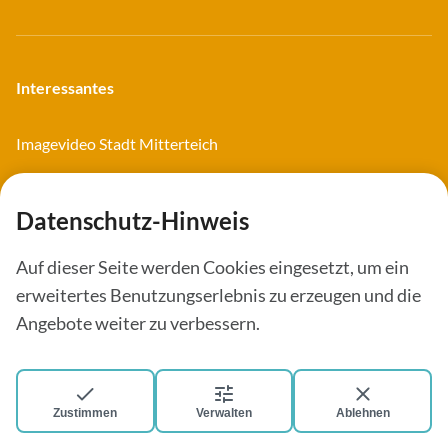
Interessantes
Imagevideo Stadt Mitterteich
Imagevideo Landkreis Tirschenreuth
Webcams
Datenschutz-Hinweis
Auf dieser Seite werden Cookies eingesetzt, um ein
erweitertes Benutzungserlebnis zu erzeugen und die
Unsere Stadt
Angebote weiter zu verbessern.
Stadtplan
Zustimmen
Verwalten
Ablehnen