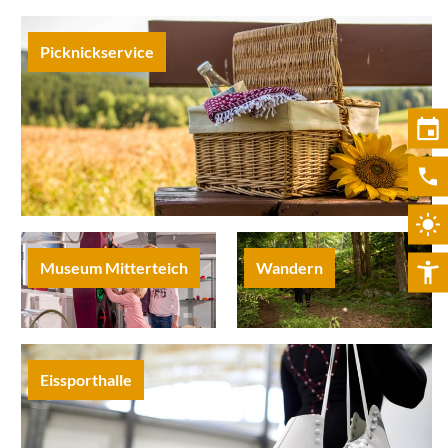
Picknickservice
Museum Mitterteich
Wandern
Eissporthalle