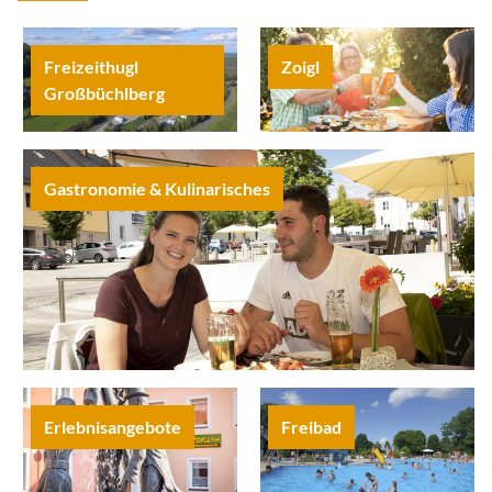
Freizeithugl
Zoigl
Großbüchlberg
Gastronomie & Kulinarisches
Erlebnisangebote
Freibad