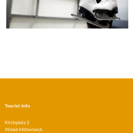
Tourist-Info
Kirchplatz 2
95666 Mitterteich